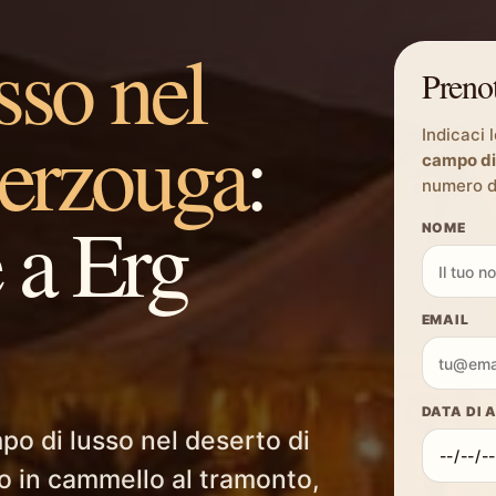
sso nel
Prenot
Merzouga
:
Indicaci 
campo di
numero di
 a Erg
NOME
EMAIL
DATA DI 
po di lusso nel deserto di
o in cammello al tramonto,