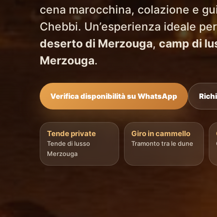
cena marocchina, colazione e guid
Chebbi. Un’esperienza ideale per
deserto di Merzouga
,
camp di l
Merzouga
.
Verifica disponibilità su WhatsApp
Rich
Tende private
Giro in cammello
Tende di lusso
Tramonto tra le dune
Merzouga