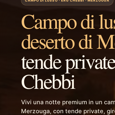
CAMPO DI LUSSO · ERG CHEBBI · MERZOUGA
Campo di lu
deserto di 
tende private
Chebbi
Vivi una notte premium in un cam
Merzouga, con tende private, gir