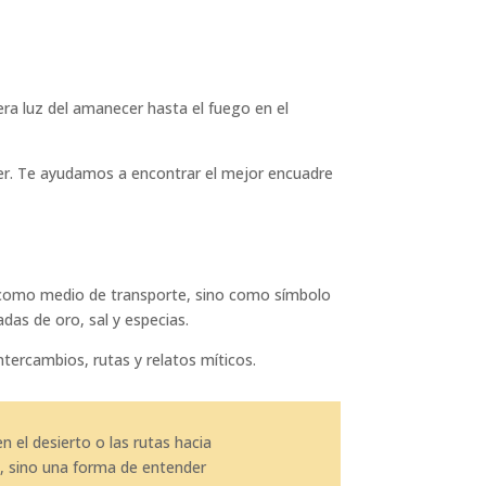
mera luz del amanecer hasta el fuego en el
er. Te ayudamos a encontrar el mejor encuadre
o como medio de transporte, sino como símbolo
das de oro, sal y especias.
ntercambios, rutas y relatos míticos.
el desierto o las rutas hacia
a, sino una forma de entender