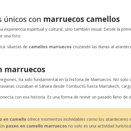
s únicos con
marruecos camellos
a experiencia espiritual y cultural, sino también visual. Desde la pri
e una foto.
ca: siluetas de
camellos marruecos
cruzando las dunas al atardec
n marruecos
 regiones, ha sido fundamental en la historia de Marruecos. No sol
 caravanas cruzaban el Sáhara desde Tombuctú hasta Marrakech, carga
onecta con esa historia. Es una forma de revivir un pasado lleno de i
o en camello
ofrece momentos inolvidables como los atardeceres en 
 Un
paseo en camello marruecos
no solo es una actividad turístic