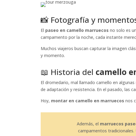
📸 Fotografía y momento
El
paseo en camello marruecos
no solo es un
campamento por la noche, cada instante merec
Muchos viajeros buscan capturar la imagen clási
y momento.
📖 Historia del
camello e
El dromedario, mal llamado camello en algunas
de adaptación y resistencia. En el pasado, las
Hoy,
montar en camello en marruecos
nos c
Además, el
marruecos pase
campamentos tradicionales.