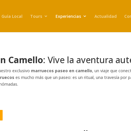
Guía Local
Tours
Experiencias
Actualidad
Co
en Camello
: Vive la aventura aut
uestro exclusivo
marruecos paseo en camello
, un viaje que conec
rruecos
es mucho más que un paseo: es un ritual, una travesía por p
 nómadas.