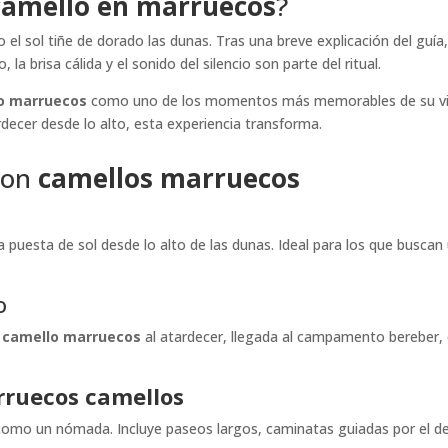
camello en marruecos
?
 el sol tiñe de dorado las dunas. Tras una breve explicación del guía
, la brisa cálida y el sonido del silencio son parte del ritual.
o marruecos
como uno de los momentos más memorables de su viaje
cer desde lo alto, esta experiencia transforma.
 con
camellos marruecos
a puesta de sol desde lo alto de las dunas. Ideal para los que busca
o
n
camello marruecos
al atardecer, llegada al campamento bereber, c
ruecos camellos
 como un nómada. Incluye paseos largos, caminatas guiadas por el de