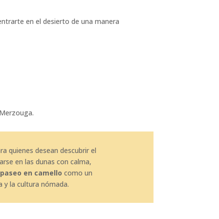
entrarte en el desierto de una manera
e Merzouga.
ara quienes desean descubrir el
arse en las dunas con calma,
paseo en camello
como un
a y la cultura nómada.