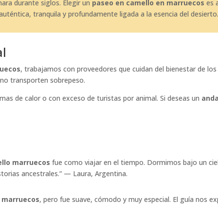
ara durante siglos. Elegir un
paseo en camello en marruecos
es a
auténtica, tranquila y profundamente ligada a la esencia del desierto
al
ruecos
, trabajamos con proveedores que cuidan del bienestar de lo
no transporten sobrepeso.
as de calor o con exceso de turistas por animal. Si deseas un
anda
llo marruecos
fue como viajar en el tiempo. Dormimos bajo un ciel
orias ancestrales.” — Laura, Argentina.
n marruecos
, pero fue suave, cómodo y muy especial. El guía nos e