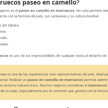
ruecos paseo en camello
?
iajeros es el
paseo en camello en marruecos
. No solo permite ad
ecta con la historia del país, sus caravanas y su cultura bereber.
s del Sáhara.
eres.
ello.
adas.
uecos
es uno de los imprescindibles de cualquier visita al desierto d
ecos
es una de las experiencias más representativas del país, ideal p
ional. Realizar un
paseo en camello en marruecos
permite adentr
e un entorno natural único. Muchos viajeros consideran el
marruecos 
 de su viaje, especialmente por la conexión que genera con la histori