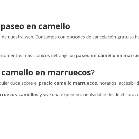
paseo en camello
s de nuestra web. Contamos con opciones de cancelación gratuita ha
s momentos más icónicos del viaje: un
paseo en camello en marru
 camello en marruecos
?
quier duda sobre el
precio camello marruecos
, horarios, accesibil
rruecos camellos
y vive una experiencia inolvidable desde el cora