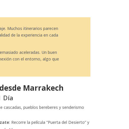
aje. Muchos itinerarios parecen
alidad de la experiencia en cada
 demasiado aceleradas. Un buen
onexión con el entorno, algo que
 desde Marrakech
1 Día
 de cascadas, pueblos bereberes y senderismo
azate
: Recorre la película “Puerta del Desierto” y