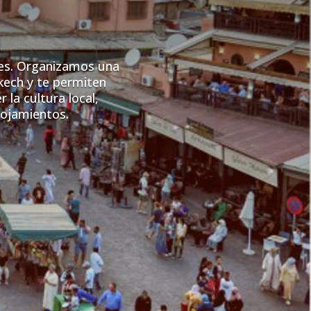
h
les. Organizamos una
kech y te permiten
la cultura local,
lojamientos.