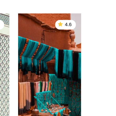

4.6