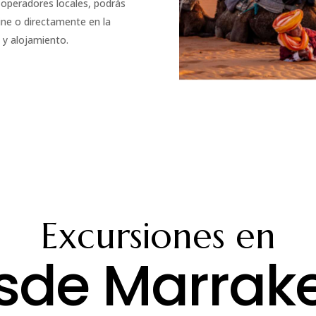
operadores locales, podrás
ine o directamente en la
 y alojamiento.
Excursiones en
sde Marrak