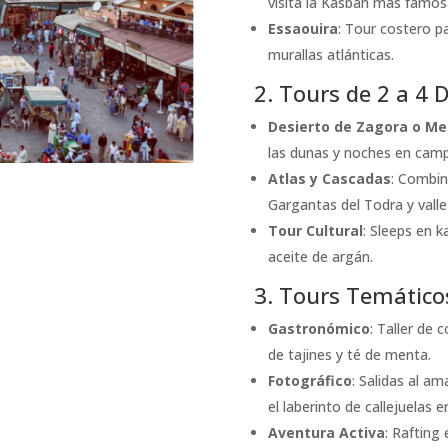
visita la Kasbah más famos
Essaouira
: Tour costero p
murallas atlánticas.
2. Tours de 2 a 4 
Desierto de Zagora o M
las dunas y noches en cam
Atlas y Cascadas
: Combina
Gargantas del Todra y valle
Tour Cultural
: Sleeps en k
aceite de argán.
3. Tours Temático
Gastronómico
: Taller de 
de tajines y té de menta.
Fotográfico
: Salidas al a
el laberinto de callejuelas 
Aventura Activa
: Rafting 