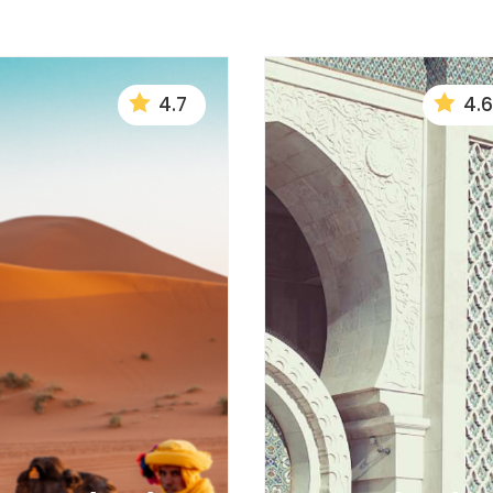


4.7
4.6