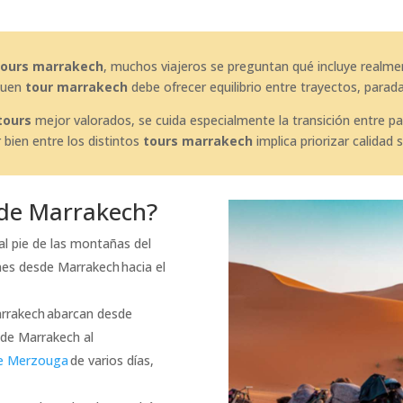
tours marrakech
, muchos viajeros se preguntan qué incluye realmen
 buen
tour marrakech
debe ofrecer equilibrio entre trayectos, parada
tours
mejor valorados, se cuida especialmente la transición entre p
bien entre los distintos
tours marrakech
implica priorizar calidad
sde Marrakech?
al pie de las montañas del
ones desde Marrakech hacia el
arrakech abarcan desde
de Marrakech al
de Merzouga
de varios días,