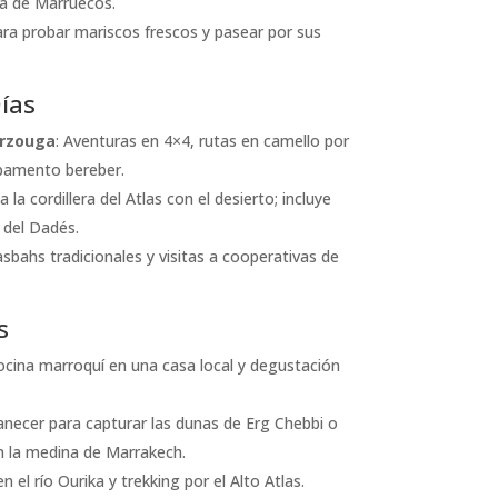
a de Marruecos.
ara probar mariscos frescos y pasear por sus
Días
erzouga
: Aventuras en 4×4, rutas en camello por
pamento bereber.
 la cordillera del Atlas con el desierto; incluye
 del Dadés.
asbahs tradicionales y visitas a cooperativas de
s
cocina marroquí en una casa local y degustación
manecer para capturar las dunas de Erg Chebbi o
en la medina de Marrakech.
en el río Ourika y trekking por el Alto Atlas.