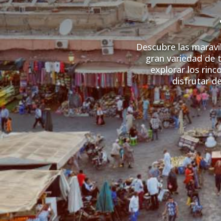
Descubre las maravi
gran variedad de 
explorar los rin
disfrutar d