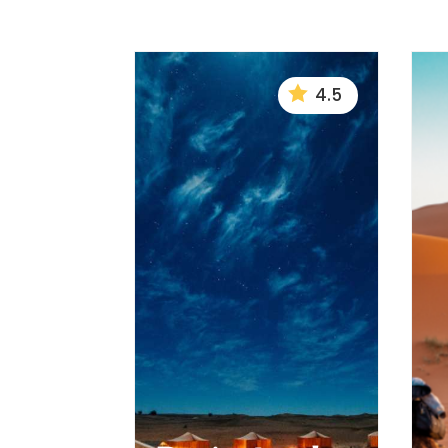

4.5