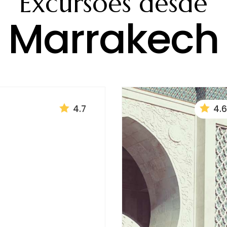
Excursões desde
Marrakech


4.7
4.6