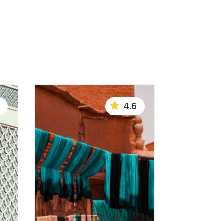

4.6