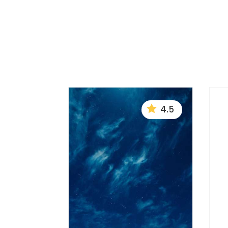

4.5