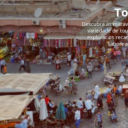
To
Descubra as marav
variedade de to
explorar os reca
saborear