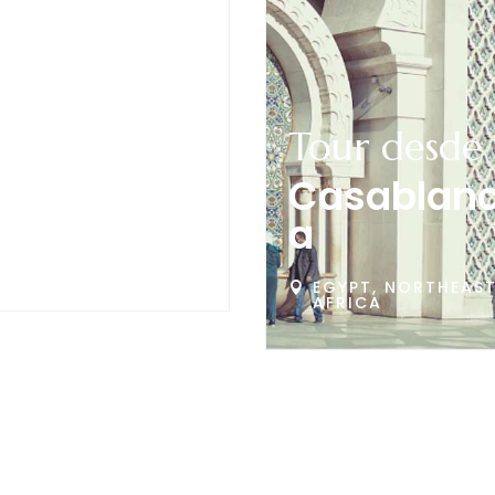
Tour desde
Tour desde
Marrakech
Casablan
a
EGYPT, NORTHEAST
AFRICA
EGYPT, NORTHEAS

AFRICA