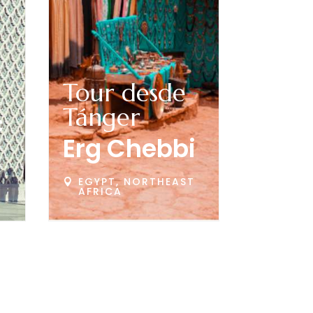
Tour desde
Tánger
c
Erg Chebbi
T
EGYPT, NORTHEAST

AFRICA