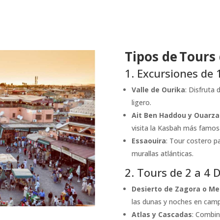
Tipos de Tours
1. Excursiones de 
Valle de Ourika
: Disfruta
ligero.
Ait Ben Haddou y Ouarz
visita la Kasbah más famos
Essaouira
: Tour costero p
murallas atlánticas.
2. Tours de 2 a 4 
Desierto de Zagora o M
las dunas y noches en cam
Atlas y Cascadas
: Combina