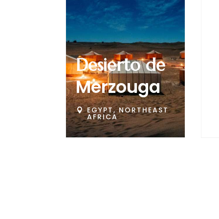
Desierto de
Merzouga
EGYPT, NORTHEAST


AFRICA