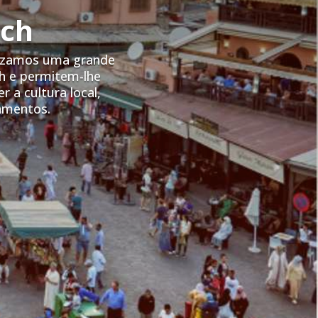
ech
nizamos uma grande
h e permitem-lhe
 a cultura local,
jamentos.