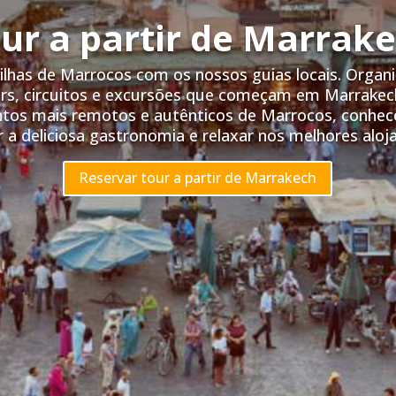
ur a partir de Marrak
ilhas de Marrocos com os nossos guias locais. Orga
urs, circuitos e excursões que começam em Marrakec
ntos mais remotos e autênticos de Marrocos, conhecer
 a deliciosa gastronomia e relaxar nos melhores alo
Reservar tour a partir de Marrakech