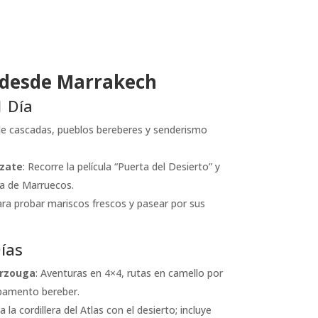
 desde Marrakech
1 Día
 de cascadas, pueblos bereberes y senderismo
azate
: Recorre la película “Puerta del Desierto” y
a de Marruecos.
ara probar mariscos frescos y pasear por sus
Días
erzouga
: Aventuras en 4×4, rutas en camello por
pamento bereber.
 la cordillera del Atlas con el desierto; incluye