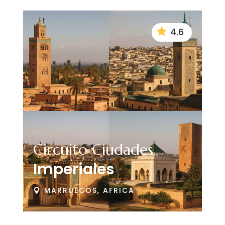

4.6
Circuito Ciudades
Imperiales
MARRUECOS, AFRICA
