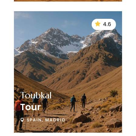

4.6
Toubkal
Tour
SPAIN, MADRID
