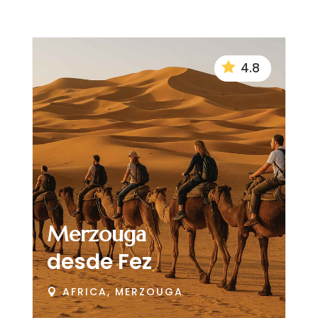

4.8
Merzouga
desde Fez
AFRICA, MERZOUGA
