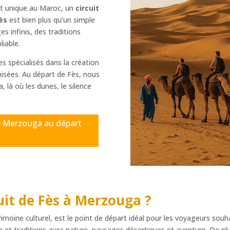
nt unique au Maroc, un
circuit
ès
est bien plus qu’un simple
 infinis, des traditions
liable.
 spécialisés dans la création
isées. Au départ de Fès, nous
là où les dunes, le silence
de Merzouga au départ
uit de
Fès à Merzouga
?
imoine culturel, est le point de départ idéal pour les voyageurs sou
re et traditions avec nature, paysages désertiques et aventure. De plu