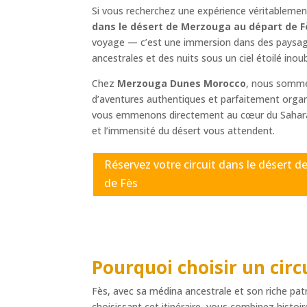
Si vous recherchez une expérience véritableme
dans le désert de Merzouga au départ de F
voyage — c’est une immersion dans des paysages
ancestrales et des nuits sous un ciel étoilé inoub
Chez
Merzouga Dunes Morocco
, nous sommes
d’aventures authentiques et parfaitement organ
vous emmenons directement au cœur du Sahara, 
et l’immensité du désert vous attendent.
Réservez votre circuit dans le désert 
de Fès
Pourquoi choisir un circ
Fès, avec sa médina ancestrale et son riche patr
choisissant cet itinéraire, vous combinez histoi