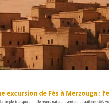
une
excursion de Fès à Merzouga
: l’
 simple transport — elle réunit nature, aventure et authenticité. Voic