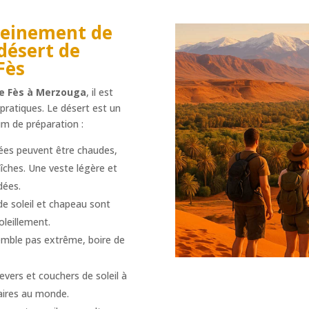
pleinement de
désert de
Fès
de Fès à Merzouga
, il est
 pratiques. Le désert est un
um de préparation :
ées peuvent être chaudes,
aîches. Une veste légère et
dées.
de soleil et chapeau sont
oleillement.
emble pas extrême, boire de
levers et couchers de soleil à
aires au monde.