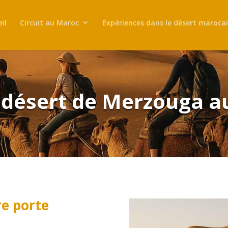
il
Circuit au Maroc
Expériences dans le désert maroca
e désert de Merzouga a
re porte