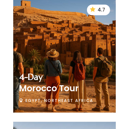

4.7
4-Day
Morocco Tour
EGYPT, NORTHEAST AFRICA
