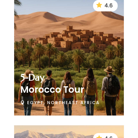

4.6
5-Day
Morocco Tour
EGYPT, NORTHEAST AFRICA

