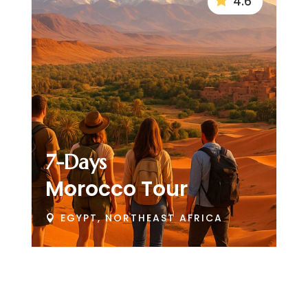
4.6
7-Days
Morocco Tour
EGYPT, NORTHEAST AFRICA
