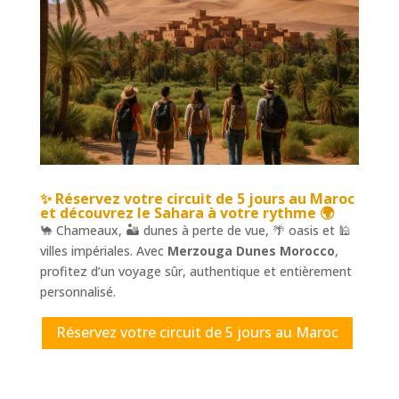
✨ Réservez votre
circuit de 5 jours au Maroc
et découvrez le Sahara à votre rythme 🌍
🐪 Chameaux, 🏜️ dunes à perte de vue, 🌴 oasis et 🕌
villes impériales. Avec
Merzouga Dunes Morocco
,
profitez d’un voyage sûr, authentique et entièrement
personnalisé.
Réservez votre circuit de 5 jours au Maroc