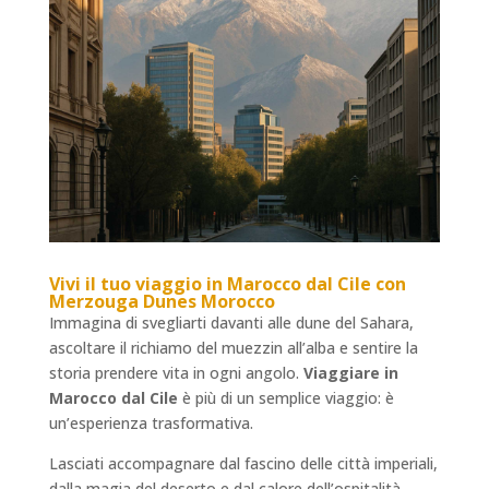
Vivi il tuo
viaggio in Marocco dal Cile
con
Merzouga Dunes Morocco
Immagina di svegliarti davanti alle dune del Sahara,
ascoltare il richiamo del muezzin all’alba e sentire la
storia prendere vita in ogni angolo.
Viaggiare in
Marocco dal Cile
è più di un semplice viaggio: è
un’esperienza trasformativa.
Lasciati accompagnare dal fascino delle città imperiali,
dalla magia del deserto e dal calore dell’ospitalità