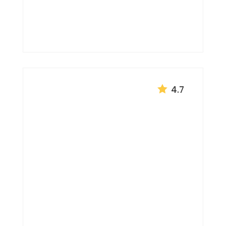
Argentina
AMÉRICA DEL SUR


4.7
Tour desde