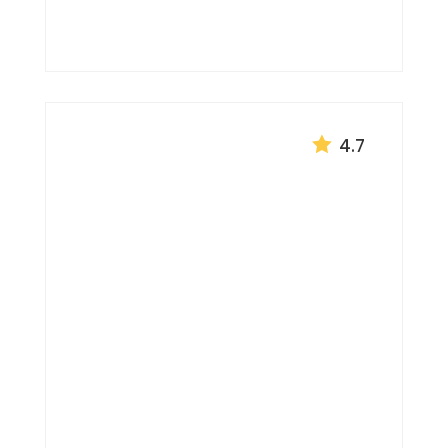
AMÉRICA DEL NORTE


4.7
Tour desde
Chile