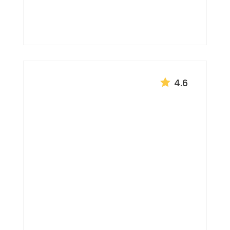
Colombia
AMÉRICA DEL SUR


4.6
Tour desde
México